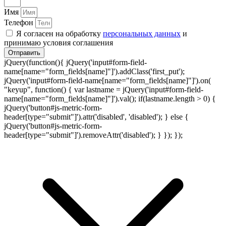
Имя
Телефон
Я согласен на обработку
персональных данных
и
принимаю условия соглашения
Отправить
jQuery(function(){ jQuery('input#form-field-
name[name="form_fields[name]"]').addClass('first_put');
jQuery('input#form-field-name[name="form_fields[name]"]').on(
"keyup", function() { var lastname = jQuery('input#form-field-
name[name="form_fields[name]"]').val(); if(lastname.length > 0) {
jQuery('button#js-metric-form-
header[type="submit"]').attr('disabled', 'disabled'); } else {
jQuery('button#js-metric-form-
header[type="submit"]').removeAttr('disabled'); } }); });