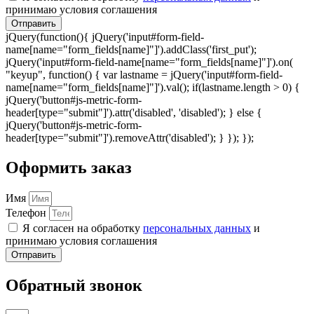
принимаю условия соглашения
Отправить
jQuery(function(){ jQuery('input#form-field-
name[name="form_fields[name]"]').addClass('first_put');
jQuery('input#form-field-name[name="form_fields[name]"]').on(
"keyup", function() { var lastname = jQuery('input#form-field-
name[name="form_fields[name]"]').val(); if(lastname.length > 0) {
jQuery('button#js-metric-form-
header[type="submit"]').attr('disabled', 'disabled'); } else {
jQuery('button#js-metric-form-
header[type="submit"]').removeAttr('disabled'); } }); });
Оформить заказ
Имя
Телефон
Я согласен на обработку
персональных данных
и
принимаю условия соглашения
Отправить
Обратный звонок