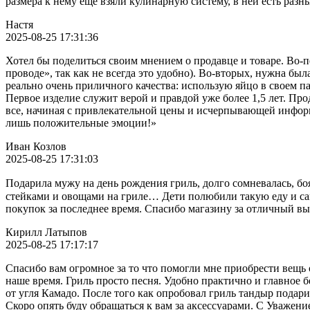
размера к нему еще взяли кулинарную систему, в ней есть раз
Настя
2025-08-25 17:31:36
Хотел бы поделиться своим мнением о продавце и товаре. Во-
проводе», так как не всегда это удобно). Во-вторых, нужна был
реально очень приличного качества: использую яйцо в своем па
Первое изделие служит верой и правдой уже более 1,5 лет. Пр
все, начиная с привлекательной цены и исчерпывающей информа
лишь положительные эмоции!»
Иван Козлов
2025-08-25 17:31:03
Подарила мужу на день рождения гриль, долго сомневалась, бо
стейками и овощами на гриле… Дети полюбили такую еду и сам
покупок за последнее время. Спасибо магазину за отличный в
Кирилл Латыпов
2025-08-25 17:17:17
Спасибо вам огромное за то что помогли мне приобрести вещь
наше время. Гриль просто песня. Удобно практично и главное б
от угля Камадо. После того как опробовал гриль тандыр подар
Скоро опять буду обращаться к вам за аксессуарами. С Уважен