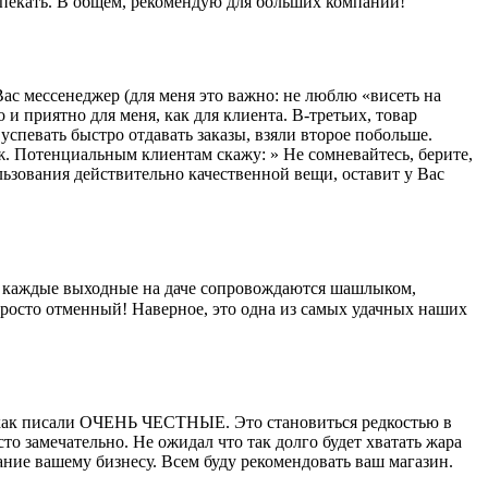
запекать. В общем, рекомендую для больших компаний!
ас мессенеджер (для меня это важно: не люблю «висеть на
 и приятно для меня, как для клиента. В-третьих, товар
успевать быстро отдавать заказы, взяли второе побольше.
ж. Потенциальным клиентам скажу: » Не сомневайтесь, берите,
ьзования действительно качественной вещи, оставит у Вас
ерь каждые выходные на даче сопровождаются шашлыком,
просто отменный! Наверное, это одна из самых удачных наших
но как писали ОЧЕНЬ ЧЕСТНЫЕ. Это становиться редкостью в
то замечательно. Не ожидал что так долго будет хватать жара
ание вашему бизнесу. Всем буду рекомендовать ваш магазин.