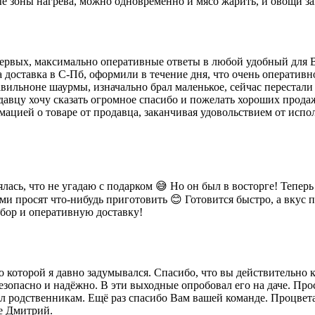
ные зоны нагрева, можно одновременно и мясо жарить, и овощи 
первых, максимально оперативные ответы в любой удобный для В
а доставка в С-Пб, оформили в течение дня, что очень оперативно
вильноне шаурмы, изначально брал маленькое, сейчас перестали 
одавцу хочу сказать огромное спасибо и пожелать хороших прода
цией о товаре от продавца, заканчивая удовольствием от испол
ялась, что не угадаю с подарком 😅 Но он был в восторге! Теп
и просят что-нибудь приготовить 😊 Готовится быстро, а вкус 
ыбор и оперативную доставку!
 о которой я давно задумывался. Спасибо, что вы действитель
езопасно и надёжно. В эти выходные опробовал его на даче. Прос
ил родственникам. Ещё раз спасибо Вам вашей команде. Процвет
ие Дмитрий.