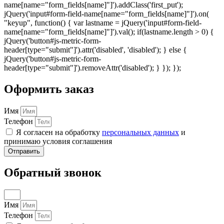
name[name="form_fields[name]"]').addClass('first_put');
jQuery('input#form-field-name[name="form_fields[name]"]').on(
"keyup", function() { var lastname = jQuery('input#form-field-
name[name="form_fields[name]"]').val(); if(lastname.length > 0) {
jQuery('button#js-metric-form-
header[type="submit"]').attr('disabled', 'disabled'); } else {
jQuery('button#js-metric-form-
header[type="submit"]').removeAttr('disabled'); } }); });
Оформить заказ
Имя
Телефон
Я согласен на обработку
персональных данных
и
принимаю условия соглашения
Отправить
Обратный звонок
Имя
Телефон