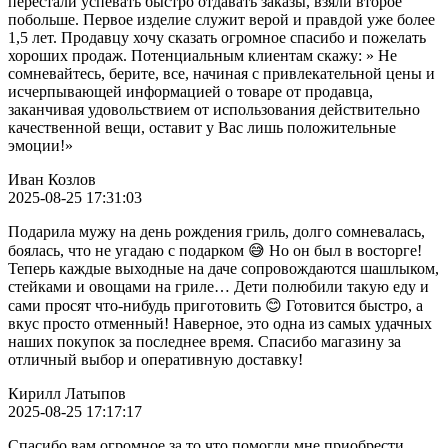
перестали успевать быстро отдавать заказы, взяли второе
побольше. Первое изделие служит верой и правдой уже более
1,5 лет. Продавцу хочу сказать огромное спасибо и пожелать
хороших продаж. Потенциальным клиентам скажу: » Не
сомневайтесь, берите, все, начиная с привлекательной цены и
исчерпывающей информацией о товаре от продавца,
заканчивая удовольствием от использования действительно
качественной вещи, оставит у Вас лишь положительные
эмоции!»
Иван Козлов
2025-08-25 17:31:03
Подарила мужу на день рождения гриль, долго сомневалась,
боялась, что не угадаю с подарком 😅 Но он был в восторге!
Теперь каждые выходные на даче сопровождаются шашлыком,
стейками и овощами на гриле… Дети полюбили такую еду и
сами просят что-нибудь приготовить 😊 Готовится быстро, а
вкус просто отменный! Наверное, это одна из самых удачных
наших покупок за последнее время. Спасибо магазину за
отличный выбор и оперативную доставку!
Кирилл Латыпов
2025-08-25 17:17:17
Спасибо вам огромное за то что помогли мне приобрести