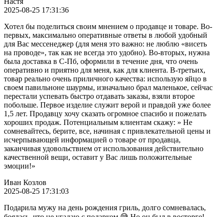
Настя
2025-08-25 17:31:36
Хотел бы поделиться своим мнением о продавце и товаре. Во-
первых, максимально оперативные ответы в любой удобный
для Вас мессенеджер (для меня это важно: не люблю «висеть
на проводе», так как не всегда это удобно). Во-вторых, нужна
была доставка в С-Пб, оформили в течение дня, что очень
оперативно и приятно для меня, как для клиента. В-третьих,
товар реально очень приличного качества: использую яйцо в
своем павильноне шаурмы, изначально брал маленькое, сейчас
перестали успевать быстро отдавать заказы, взяли второе
побольше. Первое изделие служит верой и правдой уже более
1,5 лет. Продавцу хочу сказать огромное спасибо и пожелать
хороших продаж. Потенциальным клиентам скажу: » Не
сомневайтесь, берите, все, начиная с привлекательной цены и
исчерпывающей информацией о товаре от продавца,
заканчивая удовольствием от использования действительно
качественной вещи, оставит у Вас лишь положительные
эмоции!»
Иван Козлов
2025-08-25 17:31:03
Подарила мужу на день рождения гриль, долго сомневалась,
боялась, что не угадаю с подарком 😅 Но он был в восторге!